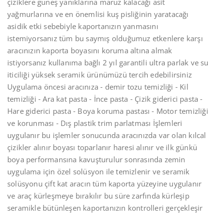
çiziklere güneş yanıklarına maruz kalacağı asit
yağmurlarına ve en önemlisi kuş pisliğinin yaratacağı
asidik etki sebebiyle kaportanızın yanmasını
istemiyorsanız tüm bu saymış olduğumuz etkenlere karşı
aracınızın kaporta boyasını koruma altına almak
istiyorsanız kullanıma bağlı 2 yıl garantili ultra parlak ve su
iticiliği yüksek seramik ürünümüzü tercih edebilirsiniz
Uygulama öncesi aracınıza ⁃ demir tozu temizliği ⁃ Kil
temizliği ⁃ Ara kat pasta ⁃ İnce pasta ⁃ Çizik giderici pasta ⁃
Hare giderici pasta ⁃ Boya koruma pastası ⁃ Motor temizliği
ve korunması ⁃ Dış plastik trim parlatması İşlemleri
uygulanır bu işlemler sonucunda aracınızda var olan kılcal
çizikler alınır boyası toparlanır haresi alınır ve ilk günkü
boya performansına kavuşturulur sonrasında zemin
uygulama için özel solüsyon ile temizlenir ve seramik
solüsyonu çift kat aracın tüm kaporta yüzeyine uygulanır
ve araç kürleşmeye bırakılır bu süre zarfında kürleşip
seramikle bütünleşen kaportanızın kontrolleri gerçekleşir