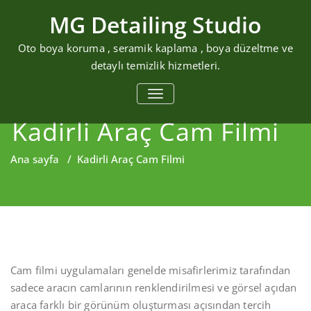
Skip
MG Detailing Studio
to
content
Oto boya koruma , seramik kaplama , boya düzeltme ve
detaylı temizlik hizmetleri.
MENÜYÜ DEĞIŞTIR
Kadirli Araç Cam Filmi
Ana sayfa
/
Kadirli Araç Cam Filmi
Cam filmi uygulamaları genelde misafirlerimiz tarafından
sadece aracın camlarının renklendirilmesi ve görsel açıdan
araca farklı bir görünüm oluşturması açısından tercih